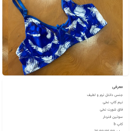
دسته‌بندی
ست شورت و سوتین فنردار دانتل / گیپور
شناسه‌ی کالا: 8901
معرفی
جنس دانتل نرم و لطیف
نیم کاپ نخی
فاق شورت نخی
سوتین فنردار
کاپ b