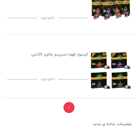
ناموجود
کپسول قهوه نسپرسو جاکوبز 20تایی
ناموجود
۱
توضیحات شاخه ی جدید