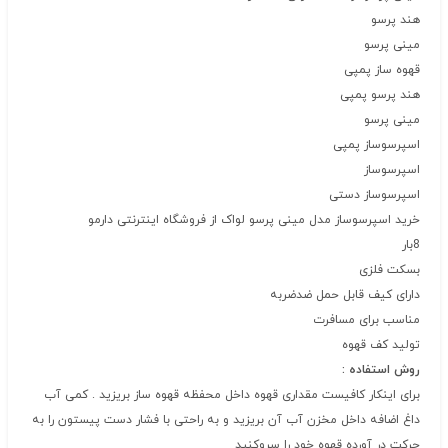
هند پرسو
مینی پرسو
قهوه ساز پمپی
هند پرسو پمپی
مینی پرسو
اسپرسوساز پمپی
اسپرسوساز
اسپرسوساز دستی
خرید اسپرسوساز مدل مینی پرسو لواک از فروشگاه اینترنتی دارمو
8بار
بسکت فلزی
دارای کیف قابل حمل ضدضربه
مناسب برای مسافرت
تولید کف قهوه
روش استفاده :
برای اینکار کافیست مقداری قهوه داخل محفظه قهوه ساز بریزید . کمی آب
داغ اضافه داخل مخزن آب آن بریزید و به راحتی با فشار دست پیستون را به
حرکت در آورده قهوه خود را سروکنید