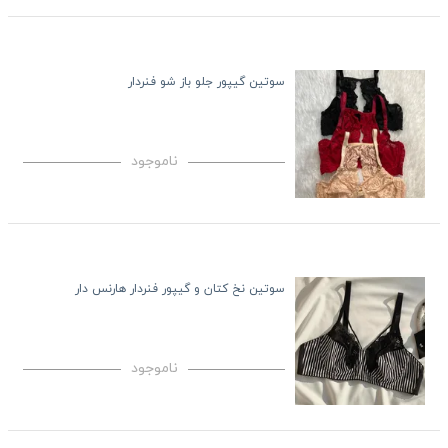
سوتین گیپور جلو باز شو فنردار
ناموجود
سوتین نخ کتان و گیپور فنردار هارنس دار
ناموجود